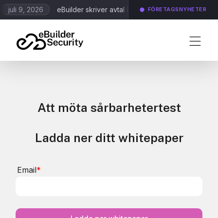
juli 9, 2026
eBuilder skriver avtal kring Application Scanning och
FÖRETAGSNYHETER
Att möta sårbarhetertest
Ladda ner ditt whitepaper
Email
*