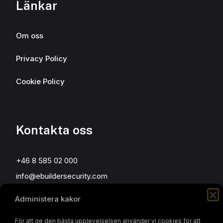
Länkar
Om oss
Privacy Policy
Cookie Policy
Kontakta oss
+46 8 585 02 000
info@ebuildersecurity.com
Administera kakor
eBuilder Sweden AB
Kista Science Tower
För att ge den bästa upplevelselsen använder vi cookies för att