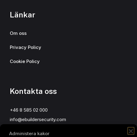
Länkar
Om oss
Privacy Policy
Cookie Policy
Kontakta oss
+46 8 585 02 000
info@ebuildersecurity.com
Administera kakor
eBuilder Sweden AB