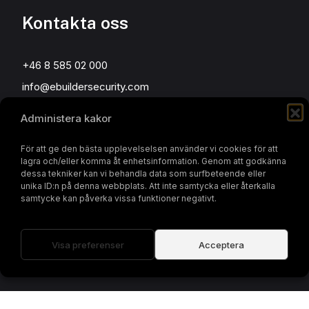
Kontakta oss
+46 8 585 02 000
info@ebuildersecurity.com
Administera kakor
eBuilder Sweden AB
Kista Science Tower
För att ge den bästa upplevelselsen använder vi cookies för att
lagra och/eller komma åt enhetsinformation. Genom att godkänna
Färögatan 33
dessa tekniker kan vi behandla data som surfbeteende eller
164 51 Kista
unika ID:n på denna webbplats. Att inte samtycka eller återkalla
samtycke kan påverka vissa funktioner negativt.
Sweden
Visa preferenser
Acceptera
© 2026 eBuilder Sweden AB. All Rights Reserved.