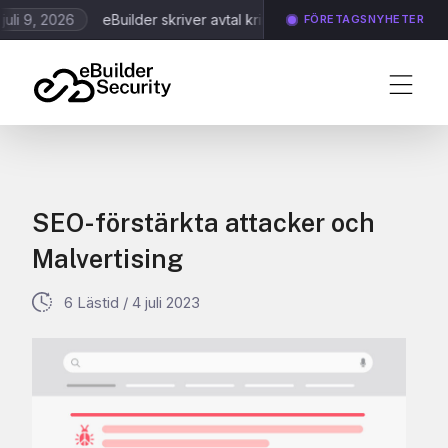
9, 2026
eBuilder skriver avtal kring Application Scanning och Ident
FÖRETAGSNYHETER
SEO-förstärkta attacker och
Malvertising
6 Lästid
/
4 juli 2023