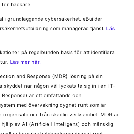
e för hackare.
nal i grundläggande cybersäkerhet. eBuilder
rsäkerhetsutbildning som managerad tjänst.
Läs
tioner på regelbunden basis för att identifiera
ktur.
Läs mer här.
tection and Response (MDR) lösning på sin
a skyddet när någon väl lyckats ta sig in i en IT-
 Response) är ett omfattande och
ssystem med övervakning dygnet runt som är
a organisationer från skadlig verksamhet. MDR är
jälp av AI (Artificiell Intelligens) och mänsklig
ionell cybersäkerhetshantering dygnet runt.