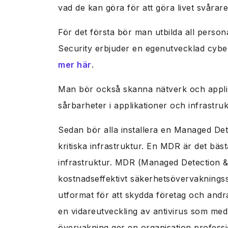
vad de kan göra för att göra livet svårar
För det första bör man utbilda all perso
Security erbjuder en egenutvecklad cybe
mer här
.
Man bör också skanna nätverk och applika
sårbarheter i applikationer och infrastru
Sedan bör alla installera en Managed De
kritiska infrastruktur. En MDR är det bäst
infrastruktur. MDR (Managed Detection &
kostnadseffektivt säkerhetsövervakning
utformat för att skydda företag och andr
en vidareutveckling av antivirus som med h
övervakning ger en organisation profess