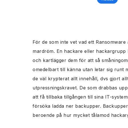
För de som inte vet vad ett Ransomware ä
mardröm. En hackare eller hackargrupp ly
och kartlägger dem för att så småningom k
omedelbart till känna utan letar sig run
de väl krypterat allt innehåll, dvs gjort a
utpressningskravet. De som drabbas uppm
att få tillbaka tillgången till sina IT-syst
försöka ladda ner backupper. Backuppern
beroende på hur mycket tålamod hackar