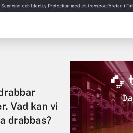
 och Identity Protection med ett transportföretag i Finland
drabbar
r. Vad kan vi
lva drabbas?