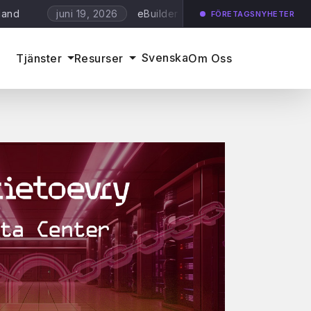
eBuilder skriver avtal kring MDR och Vulnera
juni 19, 2026
FÖRETAGSNYHETER
Svenska
Tjänster
Resurser
Om Oss