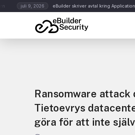
eBuilder skriver avtal kring Application Scanning
juli 9, 2026
Ransomware attack 
Tietoevrys datacente
göra för att inte sjä