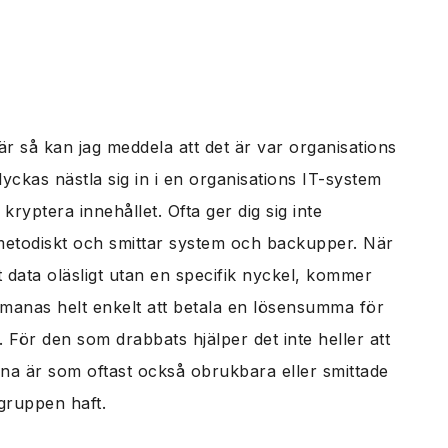
r så kan jag meddela att det är var organisations
ckas nästla sig in i en organisations IT-system
ryptera innehållet. Ofta ger dig sig inte
t metodiskt och smittar system och backupper. När
llt data oläsligt utan en specifik nyckel, kommer
anas helt enkelt att betala en lösensumma för
em. För den som drabbats hjälper det inte heller att
a är som oftast också obrukbara eller smittade
gruppen haft.