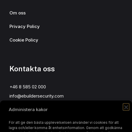
Om oss
Privacy Policy
Cookie Policy
Kontakta oss
+46 8 585 02 000
info@ebuildersecurity.com
Administera kakor
eBuilder Sweden AB
Kista Science Tower
För att ge den bästa upplevelselsen använder vi cookies för att
lagra och/eller komma åt enhetsinformation. Genom att godkänna
Färögatan 33