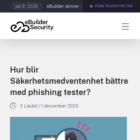
juli 9, 2026
eBuilder skriver avtal kring Application Scanning
FÖRETAGSNYHETER
Hur blir
Säkerhetsmedventenhet bättre
med phishing tester?
2 Lästid
/
1 december 2023